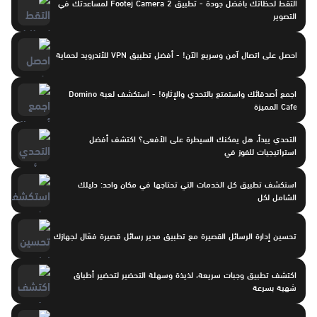
التقط لحظاتك بأفضل جودة - تطبيق Footej Camera 2 لمساعدتك في
التصوير
احصل على اتصال آمن وسريع الآن! - أفضل تطبيق VPN للأندرويد لحماية
اجمع أصدقائك واستمتع بالتحدي والإثارة! - استكشف لعبة Domino
Cafe المميزة
التحدي يبدأ، هل يمكنك السيطرة على الأفعى؟ اكتشف أفضل
استراتيجيات للفوز في
استكشف تطبيق كل الخدمات التي تحتاجها في مكان واحد: دليلك
الشامل لكل
تحسين إدارة الرسائل القصيرة مع تطبيق مدير رسائل قصيرة فعّال لجهازك
اكتشف تطبيق وجبات سريعة، لذيذة وسهلة التحضير لتحضير أطباق
شهية بسرعة