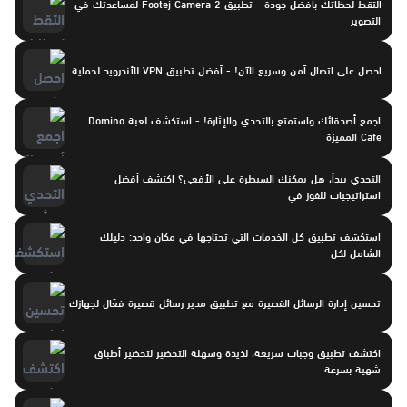
التقط لحظاتك بأفضل جودة - تطبيق Footej Camera 2 لمساعدتك في
التصوير
احصل على اتصال آمن وسريع الآن! - أفضل تطبيق VPN للأندرويد لحماية
اجمع أصدقائك واستمتع بالتحدي والإثارة! - استكشف لعبة Domino
Cafe المميزة
التحدي يبدأ، هل يمكنك السيطرة على الأفعى؟ اكتشف أفضل
استراتيجيات للفوز في
استكشف تطبيق كل الخدمات التي تحتاجها في مكان واحد: دليلك
الشامل لكل
تحسين إدارة الرسائل القصيرة مع تطبيق مدير رسائل قصيرة فعّال لجهازك
اكتشف تطبيق وجبات سريعة، لذيذة وسهلة التحضير لتحضير أطباق
شهية بسرعة