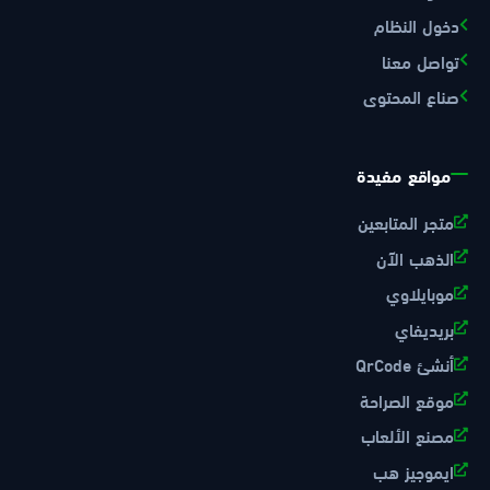
دخول النظام
تواصل معنا
صناع المحتوى
مواقع مفيدة
متجر المتابعين
الذهب الآن
موبايلاوي
بريديفاي
أنشئ QrCode
موقع الصراحة
مصنع الألعاب
ايموجيز هب