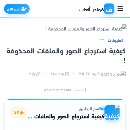
ف
فولدر ألعاب
انضم الآن
تطبيقات
الرئيسية
كيفية استرجاع الصور والملفات المحذوفة
!
التطبيقات
كايتو KAITO
منذ سنة
رابط
الألعاب
اعلانات - Advertisements
مواقع
ذكاء اصطناعي
اسم التطبيق
3.5
كيفية استرجاع الصور والملفات المحذوفة !