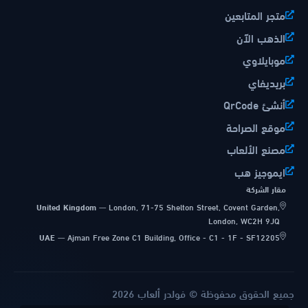
متجر المتابعين
الذهب الآن
موبايلاوي
بريديفاي
أنشئ QrCode
موقع الصراحة
مصنع الألعاب
ايموجيز هب
مقار الشركة
United Kingdom
—
London, 71-75 Shelton Street, Covent Garden,
London, WC2H 9JQ
UAE
—
Ajman Free Zone C1 Building, Office - C1 - 1F - SF12205
جميع الحقوق محفوظة © فولدر ألعاب 2026