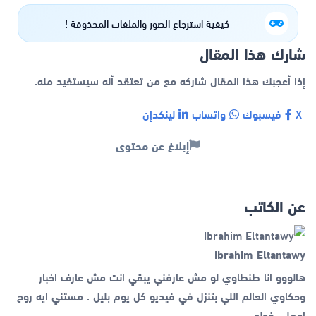
كيفية استرجاع الصور والملفات المحذوفة !
شارك هذا المقال
إذا أعجبك هذا المقال شاركه مع من تعتقد أنه سيستفيد منه.
X
فيسبوك
واتساب
لينكدإن
إبلاغ عن محتوى
عن الكاتب
Ibrahim Eltantawy
هالووو انا طنطاوي لو مش عارفني يبقي انت مش عارف اخبار
وحكاوي العالم اللي بتنزل في فيديو كل يوم بليل . مستني ايه روح
اعملي فولو .