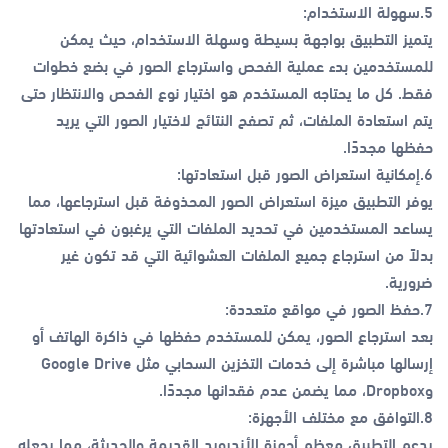
5.سهولة الاستخدام:
يتميز التطبيق بواجهة بسيطة وسهلة الاستخدام، حيث يمكن
للمستخدمين بدء عملية الفحص واسترجاع الصور في بضع خطوات
فقط. كل ما يحتاجه المستخدم هو اختيار نوع الفحص والانتظار حتى
يتم استعادة الملفات، ثم تصفح النتائج لاختيار الصور التي يريد
حفظها مجددًا.
6.إمكانية استعراض الصور قبل استعادتها:
يوفر التطبيق ميزة استعراض الصور المحذوفة قبل استرجاعها، مما
يساعد المستخدمين في تحديد الملفات التي يرغبون في استعادتها
بدلاً من استرجاع جميع الملفات العشوائية التي قد تكون غير
ضرورية.
7.حفظ الصور في مواقع متعددة:
بعد استرجاع الصور، يمكن للمستخدم حفظها في ذاكرة الهاتف أو
إرسالها مباشرة إلى خدمات التخزين السحابي مثل Google Drive
وDropbox، مما يضمن عدم فقدانها مجددًا.
8.التوافق مع مختلف الأجهزة:
يدعم التطبيق معظم أجهزة الأندرويد القديمة والحديثة، مما يجعله