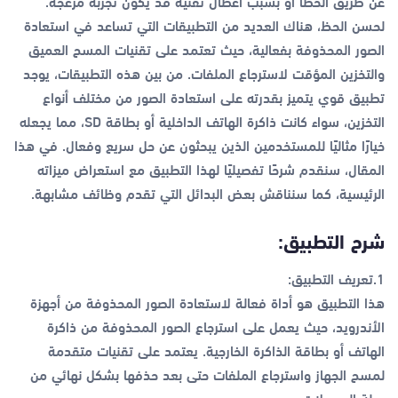
عن طريق الخطأ أو بسبب أعطال تقنية قد يكون تجربة مزعجة.
لحسن الحظ، هناك العديد من التطبيقات التي تساعد في استعادة
الصور المحذوفة بفعالية، حيث تعتمد على تقنيات المسح العميق
والتخزين المؤقت لاسترجاع الملفات. من بين هذه التطبيقات، يوجد
تطبيق قوي يتميز بقدرته على استعادة الصور من مختلف أنواع
التخزين، سواء كانت ذاكرة الهاتف الداخلية أو بطاقة SD، مما يجعله
خيارًا مثاليًا للمستخدمين الذين يبحثون عن حل سريع وفعال. في هذا
المقال، سنقدم شرحًا تفصيليًا لهذا التطبيق مع استعراض ميزاته
الرئيسية، كما سنناقش بعض البدائل التي تقدم وظائف مشابهة.
شرح التطبيق:
1.تعريف التطبيق:
هذا التطبيق هو أداة فعالة لاستعادة الصور المحذوفة من أجهزة
الأندرويد، حيث يعمل على استرجاع الصور المحذوفة من ذاكرة
الهاتف أو بطاقة الذاكرة الخارجية. يعتمد على تقنيات متقدمة
لمسح الجهاز واسترجاع الملفات حتى بعد حذفها بشكل نهائي من
سلة المهملات.