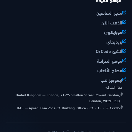
متجر المتابعين
الذهب الآن
موبايلاوي
بريديفاي
أنشئ QrCode
موقع الصراحة
مصنع الألعاب
ايموجيز هب
مقار الشركة
United Kingdom
—
London, 71-75 Shelton Street, Covent Garden,
London, WC2H 9JQ
UAE
—
Ajman Free Zone C1 Building, Office - C1 - 1F - SF12205
جميع الحقوق محفوظة © فولدر ألعاب 2026