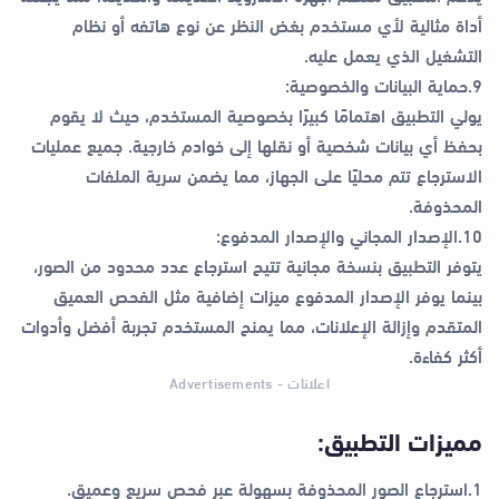
أداة مثالية لأي مستخدم بغض النظر عن نوع هاتفه أو نظام
التشغيل الذي يعمل عليه.
9.حماية البيانات والخصوصية:
يولي التطبيق اهتمامًا كبيرًا بخصوصية المستخدم، حيث لا يقوم
بحفظ أي بيانات شخصية أو نقلها إلى خوادم خارجية. جميع عمليات
الاسترجاع تتم محليًا على الجهاز، مما يضمن سرية الملفات
المحذوفة.
10.الإصدار المجاني والإصدار المدفوع:
يتوفر التطبيق بنسخة مجانية تتيح استرجاع عدد محدود من الصور،
بينما يوفر الإصدار المدفوع ميزات إضافية مثل الفحص العميق
المتقدم وإزالة الإعلانات، مما يمنح المستخدم تجربة أفضل وأدوات
أكثر كفاءة.
اعلانات - Advertisements
مميزات التطبيق:
1.استرجاع الصور المحذوفة بسهولة عبر فحص سريع وعميق.