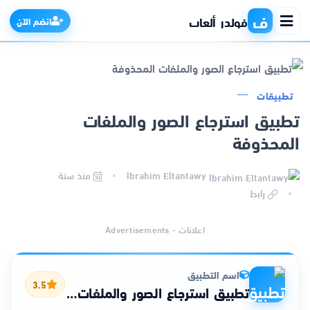
ف
فولدر ألعاب
انضم الآن
تطبيقات
الرئيسية
تطبيق استرجاع الصور والملفات
المحذوفة
التطبيقات
Ibrahim Eltantawy
منذ سنة
الألعاب
رابط
مواقع
اعلانات - Advertisements
ذكاء اصطناعي
اسم التطبيق
3.5
تطبيق استرجاع الصور والملفات المحذوفة