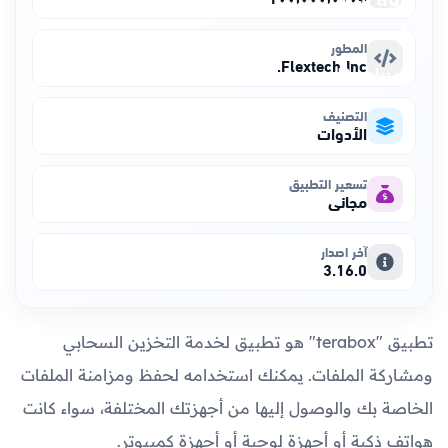
المطور
Flextech Inc.
التصنيف
الأدوات
تسعير التطبيق
مجاني
آخر اصدار
3.16.0
تطبيق "terabox" هو تطبيق لخدمة التخزين السحابي
ومشاركة الملفات. يمكنك استخدامه لحفظ ومزامنة الملفات
الخاصة بك والوصول إليها من أجهزتك المختلفة، سواء كانت
هواتف ذكية أو أجهزة لوحية أو أجهزة كمبيوتر.