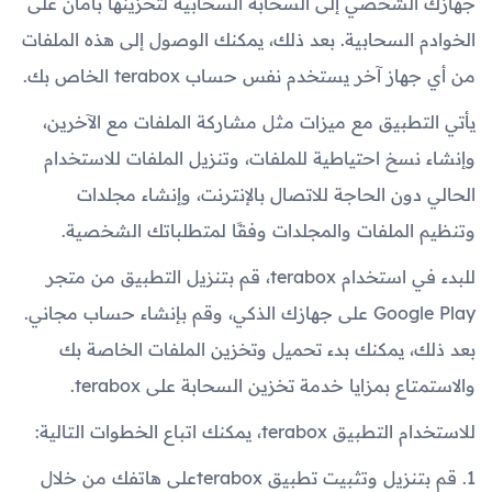
جهازك الشخصي إلى السحابة السحابية لتخزينها بأمان على
الخوادم السحابية. بعد ذلك، يمكنك الوصول إلى هذه الملفات
من أي جهاز آخر يستخدم نفس حساب terabox الخاص بك.
يأتي التطبيق مع ميزات مثل مشاركة الملفات مع الآخرين،
وإنشاء نسخ احتياطية للملفات، وتنزيل الملفات للاستخدام
الحالي دون الحاجة للاتصال بالإنترنت، وإنشاء مجلدات
وتنظيم الملفات والمجلدات وفقًا لمتطلباتك الشخصية.
للبدء في استخدام terabox، قم بتنزيل التطبيق من متجر
Google Play على جهازك الذكي، وقم بإنشاء حساب مجاني.
بعد ذلك، يمكنك بدء تحميل وتخزين الملفات الخاصة بك
والاستمتاع بمزايا خدمة تخزين السحابة على terabox.
للاستخدام التطبيق terabox، يمكنك اتباع الخطوات التالية:
1. قم بتنزيل وتثبيت تطبيق teraboxعلى هاتفك من خلال