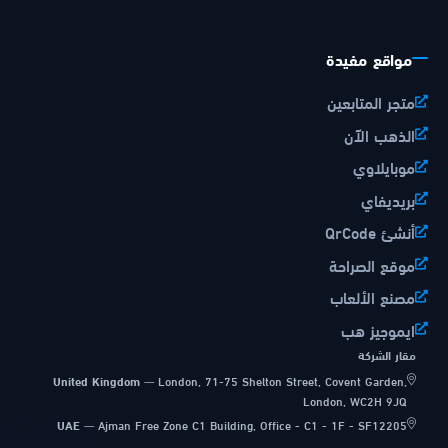
مواقع مفيدة
متجر المتابعين
الذهب الآن
موبايلاوي
بريديفاي
أنشئ QrCode
موقع الصراحة
مصنع الألعاب
ايموجيز هب
مقار الشركة
United Kingdom
—
London, 71-75 Shelton Street, Covent Garden,
London, WC2H 9JQ
UAE
—
Ajman Free Zone C1 Building, Office - C1 - 1F - SF12205