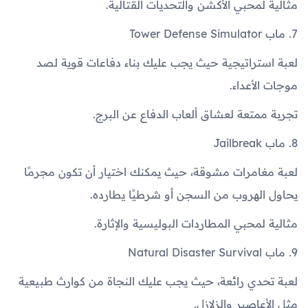
مثالية لمحبي الأكشن والتحديات القتالية.
7. ماب Tower Defense Simulator
لعبة استراتيجية حيث يجب عليك بناء دفاعات قوية لصد
موجات الأعداء.
تجربة ممتعة لعشاق ألعاب الدفاع عن البرج.
8. ماب Jailbreak
لعبة مغامرات مشوقة، حيث يمكنك اختيار أن تكون مجرمًا
يحاول الهروب من السجن أو شرطيًا يطارده.
مثالية لمحبي المطاردات البوليسية والإثارة.
9. ماب Natural Disaster Survival
لعبة تحدي رائعة، حيث يجب عليك النجاة من كوارث طبيعية
مثل الأعاصير والزلازل.