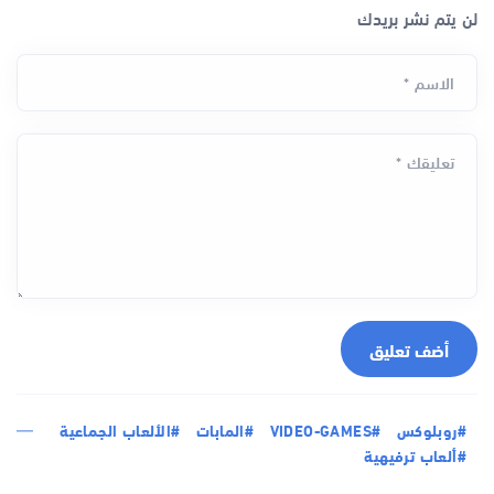
لن يتم نشر بريدك
الاسم *
تعليقك *
أضف تعليق
#روبلوكس
#VIDEO-GAMES
#المابات
#الألعاب الجماعية
#ألعاب ترفيهية