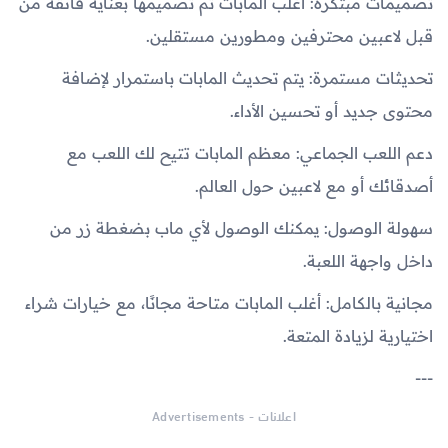
تصميمات مبتكرة: أغلب المابات تم تصميمها بعناية فائقة من
قبل لاعبين محترفين ومطورين مستقلين.
تحديثات مستمرة: يتم تحديث المابات باستمرار لإضافة
محتوى جديد أو تحسين الأداء.
دعم اللعب الجماعي: معظم المابات تتيح لك اللعب مع
أصدقائك أو مع لاعبين حول العالم.
سهولة الوصول: يمكنك الوصول لأي ماب بضغطة زر من
داخل واجهة اللعبة.
مجانية بالكامل: أغلب المابات متاحة مجانًا، مع خيارات شراء
اختيارية لزيادة المتعة.
---
اعلانات - Advertisements