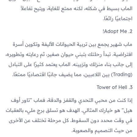
الماب بسيط في شكله، لكنه ممتع للغاية، ويتيح تفاعلاً
اجتماعيًا رائعًا.
2. Adopt Me!
ماب شهير يجمع بين تربية الحيوانات الأليفة وتكوين أسرة
افتراضية. تبدأ رحلتك بتبني حيوان صغير، ثم رعايته وتطويره،
إلى جانب بناء منزلك وتزيينه. الماب يعتمد كثيرًا على التبادل
(Trading) بين اللاعبين، مما يضيف جانبًا اقتصاديًا ممتعًا.
3. Tower of Hell
إذا كنت من محبي التحدي والقفز والدقة، فماب "تاور أوف
هيل" هو خيارك المثالي. الهدف هو تسلق برج مليء بالعقبات
في وقت محدد دون السقوط. كل مرحلة تختلف عن الأخرى
من حيث التصميم والصعوبة.