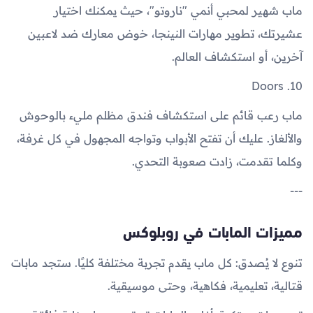
ماب شهير لمحبي أنمي "ناروتو"، حيث يمكنك اختيار
عشيرتك، تطوير مهارات النينجا، خوض معارك ضد لاعبين
آخرين، أو استكشاف العالم.
10. Doors
ماب رعب قائم على استكشاف فندق مظلم مليء بالوحوش
والألغاز. عليك أن تفتح الأبواب وتواجه المجهول في كل غرفة،
وكلما تقدمت، زادت صعوبة التحدي.
---
مميزات المابات في روبلوكس
تنوع لا يُصدق: كل ماب يقدم تجربة مختلفة كليًا. ستجد مابات
قتالية، تعليمية، فكاهية، وحتى موسيقية.