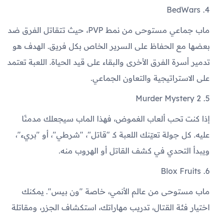
4. BedWars
ماب جماعي مستوحى من نمط PVP، حيث تتقاتل الفرق ضد
بعضها مع الحفاظ على السرير الخاص بكل فريق. الهدف هو
تدمير أسرة الفرق الأخرى والبقاء على قيد الحياة. اللعبة تعتمد
على الاستراتيجية والتعاون الجماعي.
5. Murder Mystery 2
إذا كنت تحب ألعاب الغموض، فهذا الماب سيجعلك مدمنًا
عليه. كل جولة تعيّنك اللعبة كـ "قاتل"، "شرطي"، أو "بريء"،
ويبدأ التحدي في كشف القاتل أو الهروب منه.
6. Blox Fruits
ماب مستوحى من عالم الأنمي، خاصة "ون بيس". يمكنك
اختيار فئة القتال، تدريب مهاراتك، استكشاف الجزر، ومقاتلة