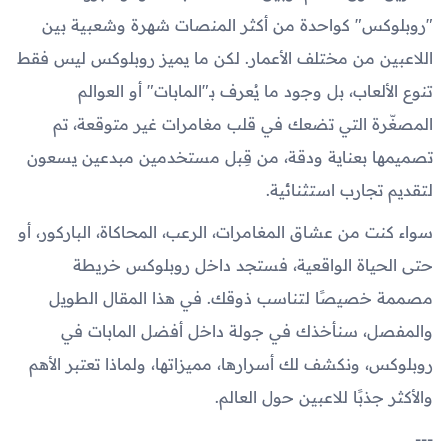
"روبلوكس" كواحدة من أكثر المنصات شهرة وشعبية بين
اللاعبين من مختلف الأعمار. لكن ما يميز روبلوكس ليس فقط
تنوع الألعاب، بل وجود ما يُعرف بـ"المابات" أو العوالم
المصغّرة التي تضعك في قلب مغامرات غير متوقعة، تم
تصميمها بعناية ودقة، من قِبل مستخدمين مبدعين يسعون
لتقديم تجارب استثنائية.
سواء كنت من عشاق المغامرات، الرعب، المحاكاة، الباركور، أو
حتى الحياة الواقعية، فستجد داخل روبلوكس خريطة
مصممة خصيصًا لتناسب ذوقك. في هذا المقال الطويل
والمفصل، سنأخذك في جولة داخل أفضل المابات في
روبلوكس، ونكشف لك أسرارها، مميزاتها، ولماذا تعتبر الأهم
والأكثر جذبًا للاعبين حول العالم.
---