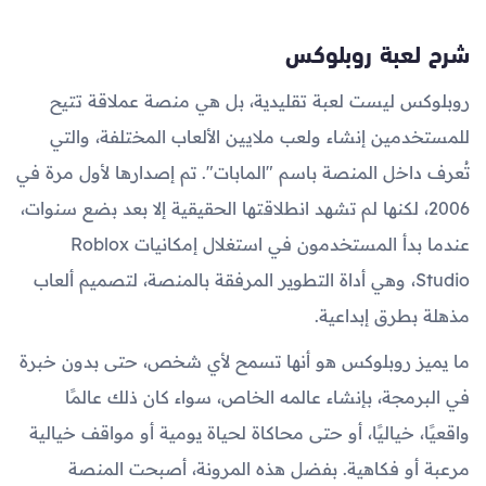
شرح لعبة روبلوكس
روبلوكس ليست لعبة تقليدية، بل هي منصة عملاقة تتيح
للمستخدمين إنشاء ولعب ملايين الألعاب المختلفة، والتي
تُعرف داخل المنصة باسم "المابات". تم إصدارها لأول مرة في
2006، لكنها لم تشهد انطلاقتها الحقيقية إلا بعد بضع سنوات،
عندما بدأ المستخدمون في استغلال إمكانيات Roblox
Studio، وهي أداة التطوير المرفقة بالمنصة، لتصميم ألعاب
مذهلة بطرق إبداعية.
ما يميز روبلوكس هو أنها تسمح لأي شخص، حتى بدون خبرة
في البرمجة، بإنشاء عالمه الخاص، سواء كان ذلك عالمًا
واقعيًا، خياليًا، أو حتى محاكاة لحياة يومية أو مواقف خيالية
مرعبة أو فكاهية. بفضل هذه المرونة، أصبحت المنصة