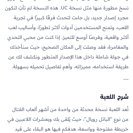
نسخ مطورة منها مثل نسخة UC. هذه النسخة لم تأتِ لتكون
مجرد إصدار جديد، بل جاءت لتحدث فرقًا كبيرًا في تجربة
اللعب، وتمنح المستخدمين أدوات أكثر تطورًا، وأساليب لعب
أكثر واقعية، وفرصًا أوسع للتميز. إذا كنت من محبي التحدي
والمغامرة، فقد وصلت إلى المكان الصحيح، حيث سنأخذك
في جولة شاملة داخل هذا الإصدار المتطور ونكشف لك عن
طريقة استخدامه، مميزاته، وأهم تفاصيل تحميله بسهولة.
---
شرح اللعبة
تُعد اللعبة نسخة محدثة من واحدة من أشهر ألعاب القتال
من نوع "الباتل رويال"، حيث يُلقى بك وبعشرات اللاعبين في
خريطة مفتوحة وواسعة، هدفكم فيها هو البقاء على قيد