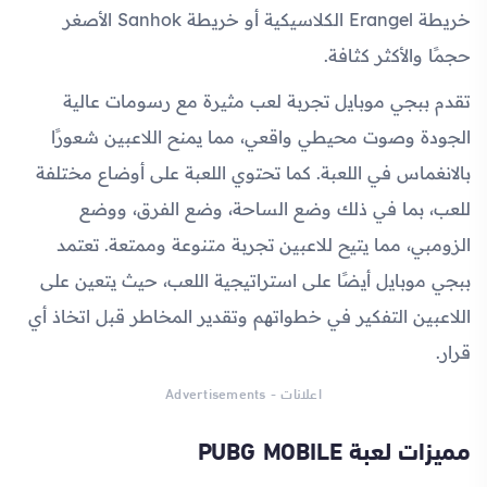
خريطة Erangel الكلاسيكية أو خريطة Sanhok الأصغر
حجمًا والأكثر كثافة.
تقدم ببجي موبايل تجربة لعب مثيرة مع رسومات عالية
الجودة وصوت محيطي واقعي، مما يمنح اللاعبين شعورًا
بالانغماس في اللعبة. كما تحتوي اللعبة على أوضاع مختلفة
للعب، بما في ذلك وضع الساحة، وضع الفرق، ووضع
الزومبي، مما يتيح للاعبين تجربة متنوعة وممتعة. تعتمد
ببجي موبايل أيضًا على استراتيجية اللعب، حيث يتعين على
اللاعبين التفكير في خطواتهم وتقدير المخاطر قبل اتخاذ أي
قرار.
اعلانات - Advertisements
مميزات لعبة PUBG MOBILE