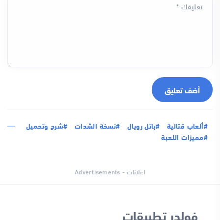
تعليقك *
أضف تعليق
#ألعاب قتالية
#باتل رويال
#نسخة الشدات
#شرح وتحميل
#مميزات اللعبة
اعلانات - Advertisements
فولدر تطبيقات