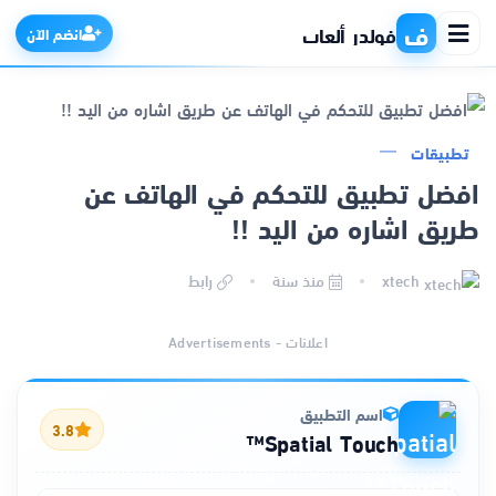
ف
فولدر ألعاب
انضم الآن
تطبيقات
الرئيسية
افضل تطبيق للتحكم في الهاتف عن
طريق اشاره من اليد !!
التطبيقات
xtech
منذ سنة
رابط
الألعاب
اعلانات - Advertisements
مواقع
ذكاء اصطناعي
اسم التطبيق
3.8
Spatial Touch™