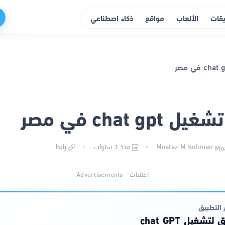
يقات
الألعاب
مواقع
ذكاء اصطناعي
chat gp في مصر
Moataz M Soliman
منذ 3 سنوات
رابط
اعلانات - Advertisements
التطبيق
تشغيل chat GPT