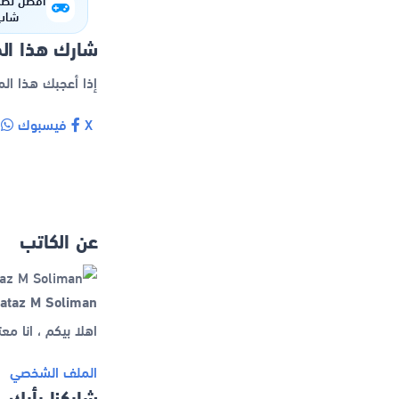
شاب 
ال
شارك هذا ال
إذا أعجبك هذا ال
X
فيسبوك
و
عن الكاتب
ataz M Soliman
اهلا بيكم ، انا معتز محمود ontent Creator
الملف الشخصي
شاركنا رأيك