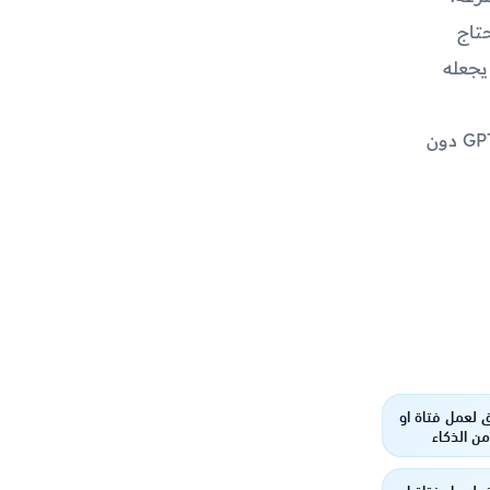
يحتاج
 مما يجعله
عدم الحاجة إلى عرض الإعلانات: يتيح التطبيق التفاعل مع النظام الذكي GPT دون
 لعمل فتاة او
ن الذكاء
ناعي !!
 لعمل فتاة او