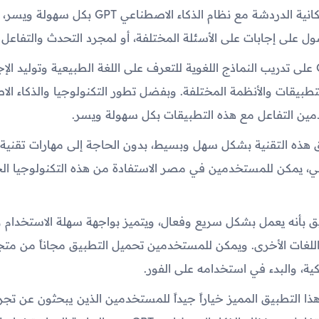
يتيح التطبيق إمكانية الدردشة مع نظام الذكاء الاصطناعي GPT ب
 على إجابات على الأسئلة المختلفة، أو لمجرد التحدث والتفاعل م
يعتمد نظام GPT على تدريب النماذج اللغوية للتعرف على اللغة الطبيعية وتوليد 
تطبيقات والأنظمة المختلفة. وبفضل تطور التكنولوجيا والذكاء ال
مين التفاعل مع هذه التطبيقات بكل سهولة ويسر.
ق هذه التقنية بشكل سهل وبسيط، بدون الحاجة إلى مهارات تقنية 
الي، يمكن للمستخدمين في مصر الاستفادة من هذه التكنولوجيا الح
يق بأنه يعمل بشكل سريع وفعال، ويتميز بواجهة سهلة الاستخدام 
اللغات الأخرى. ويمكن للمستخدمين تحميل التطبيق مجاناً من متج
ية، والبدء في استخدامه على الفور.
ذا التطبيق المميز خياراً جيداً للمستخدمين الذين يبحثون عن ت