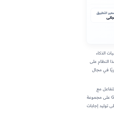
عير التطبيق
اني
GPT (Generative Pretr) أحدث تقنيات الذكاء
ا النظام على
ريًا في مجال
ين في التفاعل مع
التطبيقات، وتوفير إجابات دقيقة ومناسبة على الأسئلة المختلفة. ويعتمد نظام GPT على مجموعة
ى توليد إجابات