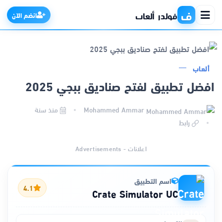
ف
فولدر ألعاب
انضم الآن
ألعاب
الرئيسية
افضل تطبيق لفتح صناديق ببجي 2025
التطبيقات
Mohammed Ammar
منذ سنة
رابط
الألعاب
اعلانات - Advertisements
مواقع
اسم التطبيق
ذكاء اصطناعي
4.1
Crate Simulator UC