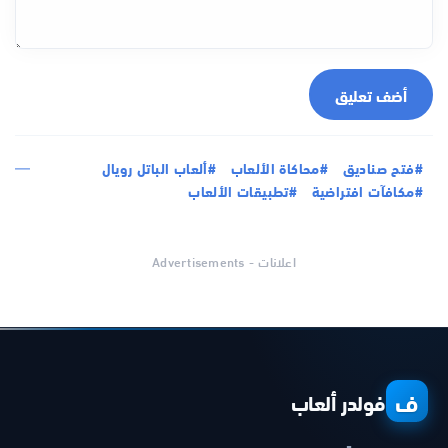
أضف تعليق
#فتح صناديق
#محاكاة الألعاب
#ألعاب الباتل رويال
#مكافآت افتراضية
#تطبيقات الألعاب
اعلانات - Advertisements
ف
فولدر ألعاب