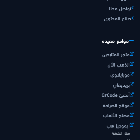
تواصل معنا
صناع المحتوى
مواقع مفيدة
متجر المتابعين
الذهب الآن
موبايلاوي
بريديفاي
أنشئ QrCode
موقع الصراحة
مصنع الألعاب
ايموجيز هب
مقار الشركة