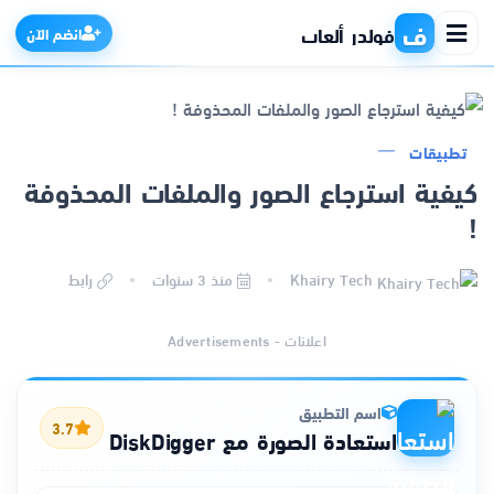
ف
فولدر ألعاب
انضم الآن
تطبيقات
الرئيسية
كيفية استرجاع الصور والملفات المحذوفة
!
التطبيقات
Khairy Tech
منذ 3 سنوات
رابط
الألعاب
اعلانات - Advertisements
مواقع
ذكاء اصطناعي
اسم التطبيق
3.7
استعادة الصورة مع DiskDigger