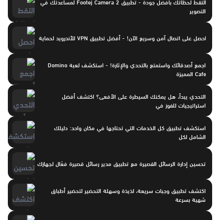
التقط لحظاتك بأفضل جودة - تطبيق Footej Camera 2 لمساعدتك في
التصوير
احصل على اتصال آمن وسريع الآن! - أفضل تطبيق VPN للأندرويد لحماية
اجمع أصدقائك واستمتع بالتحدي والإثارة! - استكشف لعبة Domino
Cafe المميزة
التحدي يبدأ، هل يمكنك السيطرة على الأفعى؟ اكتشف أفضل
استراتيجيات للفوز في
استكشف تطبيق كل الخدمات التي تحتاجها في مكان واحد: دليلك
الشامل لكل
تحسين إدارة الرسائل القصيرة مع تطبيق مدير رسائل قصيرة فعّال لجهازك
اكتشف تطبيق وجبات سريعة، لذيذة وسهلة التحضير لتحضير أطباق
شهية بسرعة