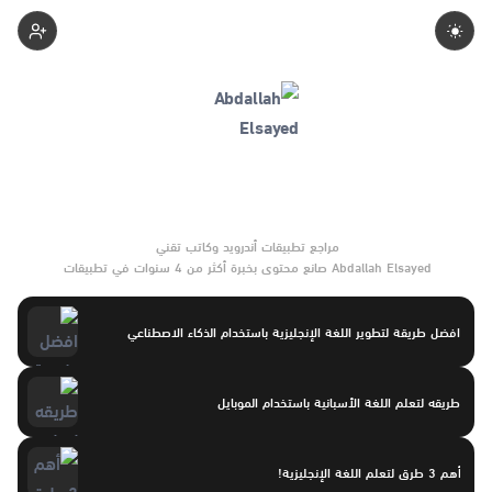
Abdallahelsayed
Abdallah Elsayed صانع محتوى بخبرة أكثر من 4 سنوات في تطبيقات
أندرويد وبرامج الموبايل والأدوات الرقمية. يركّز على مقارنات واضحة
وتوصيات موثوقة تساعد القرّاء على الاختيار بثقة.
افضل طريقة لتطوير اللغة الإنجليزية باستخدام الذكاء الاصطناعي
طريقه لتعلم اللغة الأسبانية باستخدام الموبايل
أهم 3 طرق لتعلم اللغة الإنجليزية!