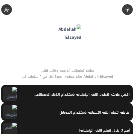
Abdallahelsayed
Abdallah Elsayed صانع محتوى بخبرة أكثر من 4 سنوات في
تطبيقات أندرويد وبرامج الموبايل والأدوات الرقمية. يركّز على
مقارنات واضحة وتوصيات موثوقة تساعد القرّاء على الاختيار بثقة.
افضل طريقة لتطوير اللغة الإنجليزية باستخدام الذكاء الاصطناعي
طريقه لتعلم اللغة الأسبانية باستخدام الموبايل
أهم 3 طرق لتعلم اللغة الإنجليزية!