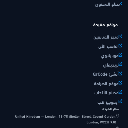
صناع المحتوى
مواقع مفيدة
متجر المتابعين
الذهب الآن
موبايلاوي
بريديفاي
أنشئ QrCode
موقع الصراحة
مصنع الألعاب
ايموجيز هب
مقار الشركة
United Kingdom
—
London, 71-75 Shelton Street, Covent Garden,
London, WC2H 9JQ