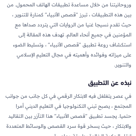
وروحانيتنا من خلال مساعدة تطبيقات الهاتف المحمول. من
بين هذه التطبيقات ، تبرز "قصص الأنبياء" كمنارة للتنوير ،
حيث تقدم نسيجا غنيا من الروايات التي يتردد صداها مع
المؤمنين في جميع أنحاء العالم. تهدف هذه المقالة إلى
استكشاف روعة تطبيق "قصص الأنبياء" ، وتسليط الضوء
على ميزاته وفوائده وأهميته في مجال التعليم الإسلامي
والتنوير.
نبذه عن التطبيق
في عصر يتغلغل فيه الابتكار الرقمي في كل جانب من جوانب
المجتمع ، يصبح تبني التكنولوجيا في التعليم الديني أمرا
حتميا. يجسد تطبيق "قصص الأنبياء" هذا التآزر بين التقاليد
والابتكار ، حيث يسخر قوة سرد القصص والوسائط المتعددة
لنقل الحكمة الخالدة بطريقة معاصرة.