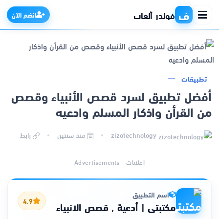
ف
فولدر ألعاب
انضم الآن
الرئيسية
تطبيقات
أفضل تطبيق لسرد قصص الأنبياء وقصص
التطبيقات
من القرأن واذكار المسلم وادعيه
الألعاب
zizotechnology
منذ سنتين
رابط
مواقع
اعلانات - Advertisements
ذكاء اصطناعي
اسم التطبيق
4.9
مكتبتي | أدعية , قصص الانبياء