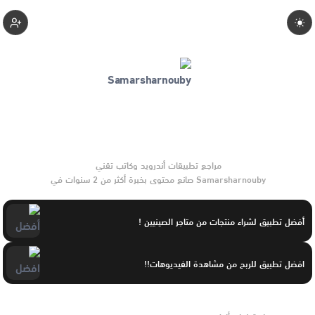
Zienbashrafmohamd
Samarsharnouby صانع محتوى بخبرة أكثر من 2 سنوات في
تطبيقات أندرويد وبرامج الموبايل والأدوات الرقمية. يركّز على
مقارنات واضحة وتوصيات موثوقة تساعد القرّاء على الاختيار بثقة.
أفضل تطبيق لشراء منتجات من متاجر الصينيين !
افضل تطبيق للربح من مشاهدة الفيديوهات!!