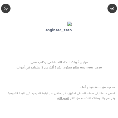
Zezo
engineer_zezo صانع محتوى بخبرة أكثر من 2 سنوات في أدوات
الذكاء الاصطناعي والتقنية الناشئة. يركّز على مقارنات واضحة
وتوصيات موثوقة تساعد القرّاء على الاختيار بثقة.
مدعوم من منصة فولدر ألعاب
تسعى منصتنا إلى مساعدتك على تحقيق دخل إضافي عبر الرابط الموجود في النبذة التعريفية
بكل سهولة. يمكنك الانضمام من خلال
انضم الآن
.