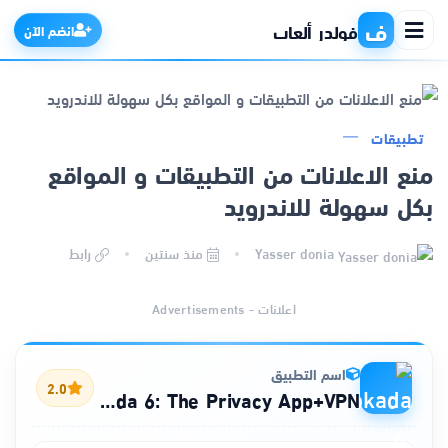
ف
فولدر ألعاب
انضم الآن
تطبيقات
الرئيسية
منع الاعلانات من التطبيقات و المواقع
بكل سهولة للاندرويد
التطبيقات
Yasser donia
منذ سنتين
رابط
الألعاب
اعلانات - Advertisements
مواقع
ذكاء اصطناعي
اسم التطبيق
2.0
Blokada 6: The Privacy App+VPN