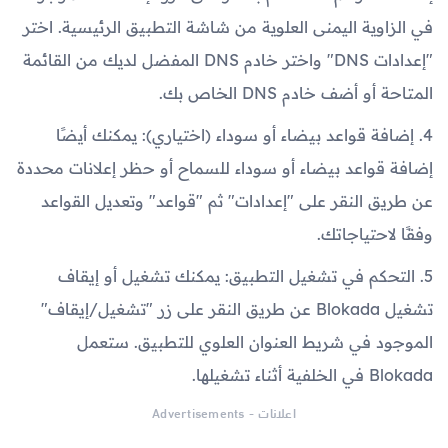
في الزاوية اليمنى العلوية من شاشة التطبيق الرئيسية. اختر
"إعدادات DNS" واختر خادم DNS المفضل لديك من القائمة
المتاحة أو أضف خادم DNS الخاص بك.
4. إضافة قواعد بيضاء أو سوداء (اختياري): يمكنك أيضًا
إضافة قواعد بيضاء أو سوداء للسماح أو حظر إعلانات محددة
عن طريق النقر على "إعدادات" ثم "قواعد" وتعديل القواعد
وفقًا لاحتياجاتك.
5. التحكم في تشغيل التطبيق: يمكنك تشغيل أو إيقاف
تشغيل Blokada عن طريق النقر على زر "تشغيل/إيقاف"
الموجود في شريط العنوان العلوي للتطبيق. ستعمل
Blokada في الخلفية أثناء تشغيلها.
اعلانات - Advertisements