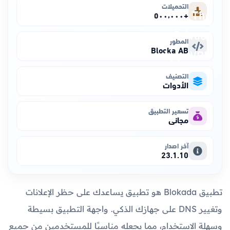
التحميلات
+٥٠٠٬٠٠٠
المطور
Blocka AB
التصنيف
الأدوات
تسعير التطبيق
مجاني
آخر اصدار
23.1.10
تطبيق Blokada هو تطبيق يساعدك على حظر الإعلانات
وتغيير DNS على جهازك الذكي. واجهة التطبيق بسيطة
وسهلة الاستخدام، مما يجعله مناسبًا للمستخدمين من جميع