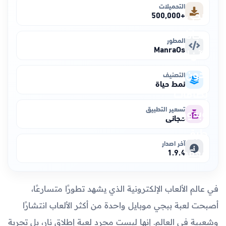
التحميلات
+500,000
المطور
ManraOs
التصنيف
نمط حياة
تسعير التطبيق
مجاني
آخر اصدار
1.9.4
في عالم الألعاب الإلكترونية الذي يشهد تطورًا متسارعًا،
أصبحت لعبة ببجي موبايل واحدة من أكثر الألعاب انتشارًا
وشعبية في العالم. إنها ليست مجرد لعبة إطلاق نار، بل تجربة