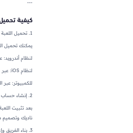
---
كيفية تحميل 
1. تحميل اللعبة وتثبيتها
يمكنك تحميل الل
لنظام أندرويد: عبر متجر
لنظام iOS: عبر متجر App Store
للكمبيوتر: عبر 
2. إنشاء حساب والبدء في التدريب
بعد تثبيت اللعب
ناديك وتصميم ش
3. بناء الفريق وإعداد التشكيلة