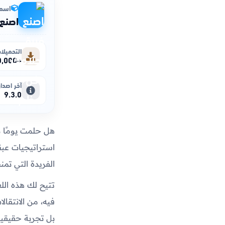
اسم 
اصنع
التحميلا
+100,000,000
آخر اصدار
9.3.0
هل حلمت يومًا ب
استراتيجيات عبقر
الفريدة التي تم
تتيح لك هذه اللع
فيه، من الانتقال
بل تجربة حقيقية