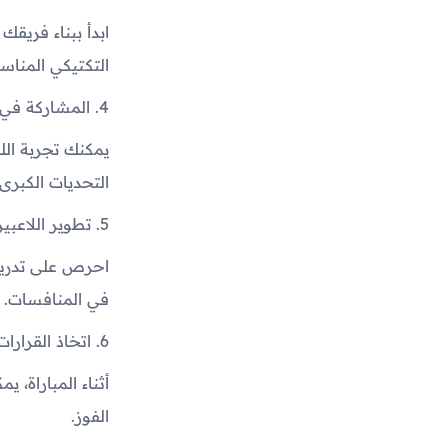
ابدأ ببناء فريق
التكتيكي المناسب
4. المشاركة في البطولات والمباريات الودية
يمكنك تجربة الل
التحديات الكبرى.
5. تطوير اللاعبين وتحسين النادي
احرص على تدريب
في المنافسات.
6. اتخاذ القرارات أثناء المباريات
أثناء المباراة، 
الفوز.