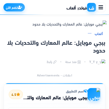
ف
فولدر ألعاب
انضم الآن
ألعاب
الرئيسية
ببجي موبايل: عالم المعارك والتحديات بلا
حدود
التطبيقات
Y_Y
منذ سنة
رابط
الألعاب
اعلانات - Advertisements
مواقع
ذكاء اصطناعي
اسم التطبيق
4.5
ببجي موبايل: عالم المعارك والتحديات بلا حدود