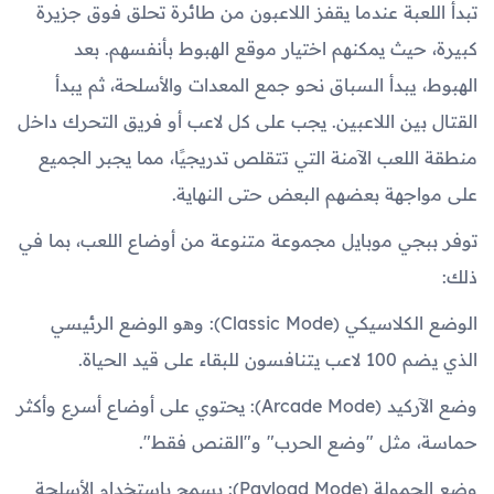
تبدأ اللعبة عندما يقفز اللاعبون من طائرة تحلق فوق جزيرة
كبيرة، حيث يمكنهم اختيار موقع الهبوط بأنفسهم. بعد
الهبوط، يبدأ السباق نحو جمع المعدات والأسلحة، ثم يبدأ
القتال بين اللاعبين. يجب على كل لاعب أو فريق التحرك داخل
منطقة اللعب الآمنة التي تتقلص تدريجيًا، مما يجبر الجميع
على مواجهة بعضهم البعض حتى النهاية.
توفر ببجي موبايل مجموعة متنوعة من أوضاع اللعب، بما في
ذلك:
الوضع الكلاسيكي (Classic Mode): وهو الوضع الرئيسي
الذي يضم 100 لاعب يتنافسون للبقاء على قيد الحياة.
وضع الآركيد (Arcade Mode): يحتوي على أوضاع أسرع وأكثر
حماسة، مثل "وضع الحرب" و"القنص فقط".
وضع الحمولة (Payload Mode): يسمح باستخدام الأسلحة