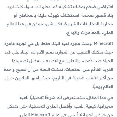
افتراضي ضخم يمكنك تشكيله كما يحلو لك. سواء كنت تريد
بناء قصور ضخمة، استكشاف كهوف مليئة بالمخاطر، أو
محاربة المخلوقات الشريرة، فكل شيء ممكن في هذا العالم
المليء بالمغامرات والإبداع.
Minecraft ليست مجرد لعبة للبناء فقط، بل هي تجربة غامرة
حيث يمكنك التنقيب عن الموارد، صنع الأدوات، البقاء على قيد
الحياة ضد الأعداء، والتعاون مع الأصدقاء. بفضل تصميمها
الفريد القائم على المكعبات، تمكنت اللعبة من أن تصبح واحدة
من أكثر الألعاب شعبية في التاريخ، حيث يلعبها الملايين حول
العالم يوميًا.
في هذا المقال، سنستعرض لك شرحًا تفصيليًا للعبة،
مميزاتها، كيفية اللعب، وأفضل الطرق لتحميلها، حتى تتمكن
من خوض تجربة لا تُنسى في عالم Minecraft المليء