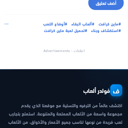
أضف تعليق
#ماين كرافت
#ألعاب البقاء
#أوضاع اللعب
#استكشاف وبناء
#تحميل لعبة ماين كرافت
اعلانات - Advertisements
ف
فولدر ألعاب
اكتشف عالماً من الترفيه والتسلية مع موقعنا الذي يقدم
مجموعة واسعة من الألعاب الممتعة والمتنوعة. استمتع بتجارب
لعب فريدة من نوعها تناسب جميع الأعمار والأذواق، من الألعاب