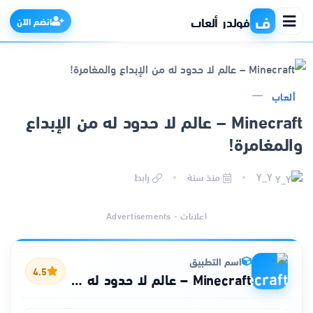
ف
فولدر ألعاب
انضم الآن
ألعاب
الرئيسية
Minecraft – عالم لا حدود له من الإبداع
والمغامرة!
التطبيقات
Y_Y
منذ سنة
رابط
الألعاب
اعلانات - Advertisements
مواقع
ذكاء اصطناعي
اسم التطبيق
4.5
Minecraft – عالم لا حدود له من الإبداع والمغامرة!