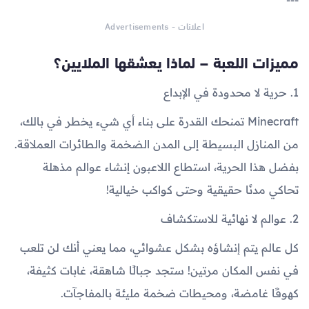
---
اعلانات - Advertisements
مميزات اللعبة – لماذا يعشقها الملايين؟
1. حرية لا محدودة في الإبداع
Minecraft تمنحك القدرة على بناء أي شيء يخطر في بالك،
من المنازل البسيطة إلى المدن الضخمة والطائرات العملاقة.
بفضل هذا الحرية، استطاع اللاعبون إنشاء عوالم مذهلة
تحاكي مدنًا حقيقية وحتى كواكب خيالية!
2. عوالم لا نهائية للاستكشاف
كل عالم يتم إنشاؤه بشكل عشوائي، مما يعني أنك لن تلعب
في نفس المكان مرتين! ستجد جبالًا شاهقة، غابات كثيفة،
كهوفًا غامضة، ومحيطات ضخمة مليئة بالمفاجآت.