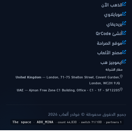
الذهب الآن
موبايلاوي
بريديفاي
أنشئ QrCode
موقع الصراحة
مصنع الألعاب
ايموجيز هب
مقار الشركة
United Kingdom
—
London, 71-75 Shelton Street, Covent Garden,
London, WC2H 9JQ
UAE
—
Ajman Free Zone C1 Building, Office - C1 - 1F - SF12205
جميع الحقوق محفوظة © فولدر ألعاب 2026
·
· count 44,830
· switch 71/100
· partners 1
The space
ADX_MINA