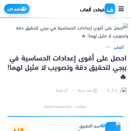
ف
فولدر ألعاب
انضم الآن
الرئيسية
ألعاب
احصل على أقوى إعدادات الحساسية في
التطبيقات
ببجي لتحقيق دقة وتصويب لا مثيل لهما!
🔥
الألعاب
Y_Y
منذ سنة
رابط
مواقع
اعلانات - Advertisements
ذكاء اصطناعي
اسم التطبيق
4.3