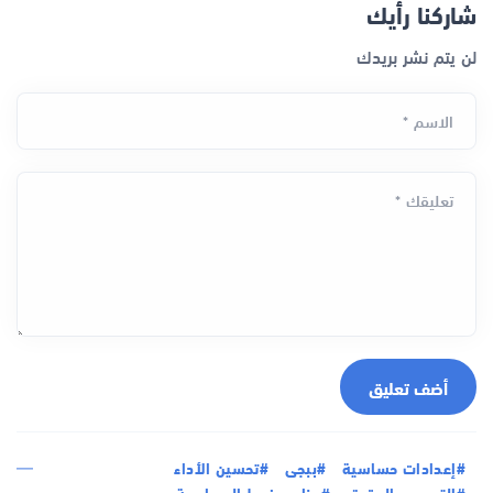
شاركنا رأيك
لن يتم نشر بريدك
الاسم *
تعليقك *
أضف تعليق
#إعدادات حساسية
#ببجى
#تحسين الأداء
#التصويب الدقيق
#برنامج ضبط الحساسية