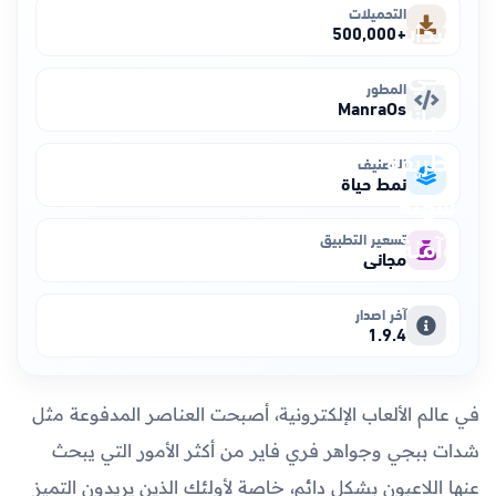
التحميلات
+500,000
المطور
ManraOs
التصنيف
نمط حياة
تسعير التطبيق
مجاني
آخر اصدار
1.9.4
في عالم الألعاب الإلكترونية، أصبحت العناصر المدفوعة مثل
شدات ببجي وجواهر فري فاير من أكثر الأمور التي يبحث
عنها اللاعبون بشكل دائم، خاصة لأولئك الذين يريدون التميز