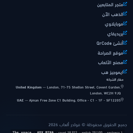
متجر المتابعين
الذهب الآن
موبايلاوي
بريديفاي
أنشئ QrCode
موقع الصراحة
مصنع الألعاب
ايموجيز هب
مقار الشركة
United Kingdom
—
London, 71-75 Shelton Street, Covent Garden,
London, WC2H 9JQ
UAE
—
Ajman Free Zone C1 Building, Office - C1 - 1F - SF12205
جميع الحقوق محفوظة © فولدر ألعاب 2026
·
· count 58,972
· switch 29/100
· partners 1
The space
ADX_MINA