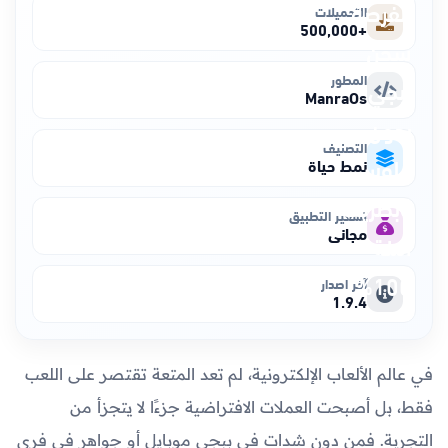
التحميلات
+500,000
المطور
ManraOs
التصنيف
نمط حياة
تسعير التطبيق
مجاني
آخر اصدار
1.9.4
في عالم الألعاب الإلكترونية، لم تعد المتعة تقتصر على اللعب
فقط، بل أصبحت العملات الافتراضية جزءًا لا يتجزأ من
التجربة. فمن دون شدات في ببجي موبايل أو جواهر في فري