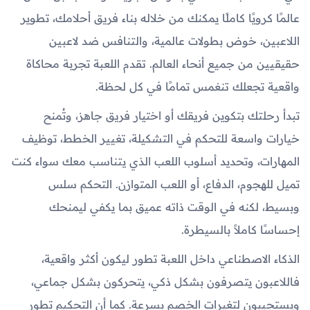
عالمًا كرويًا كاملًا يمكنك من خلاله بناء فريق أحلامك، تطوير
اللاعبين، خوض بطولات عالمية، والتنافس ضد لاعبين
حقيقيين من جميع أنحاء العالم. تقدم اللعبة تجربة محاكاة
واقعية تجعلك تنغمس تمامًا في كل لحظة.
تبدأ رحلتك بتكوين فريقك أو اختيار فريق جاهز، وتُمنح
خيارات واسعة للتحكم في التشكيلة، تغيير الخطط، توظيف
المهارات، وتحديد أسلوب اللعب الذي يتناسب معك سواء كنت
تميل للهجوم، الدفاع، أو اللعب المتوازن. التحكم سلس
وبسيط، لكنه في الوقت ذاته عميق بما يكفي ليمنحك
إحساسًا كاملاً بالسيطرة.
الذكاء الاصطناعي داخل اللعبة تطور ليكون أكثر واقعية،
فاللاعبون يتصرفون بشكل ذكي، يتحركون بشكل جماعي،
ويستجيبون لتغيرات الخصم بسرعة. كما أن التحكيم تطور