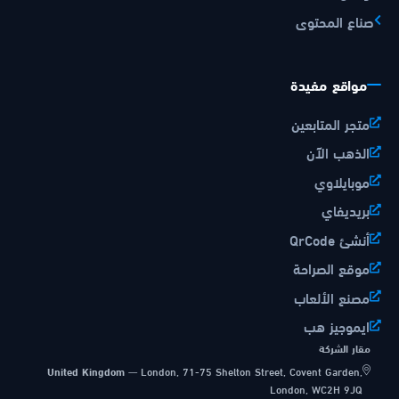
صناع المحتوى
مواقع مفيدة
متجر المتابعين
الذهب الآن
موبايلاوي
بريديفاي
أنشئ QrCode
موقع الصراحة
مصنع الألعاب
ايموجيز هب
مقار الشركة
United Kingdom
—
London, 71-75 Shelton Street, Covent Garden,
London, WC2H 9JQ