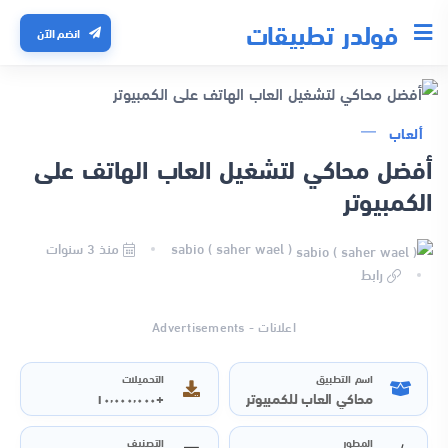
فولدر تطبيقات
انضم الآن
ألعاب
أفضل محاكي لتشغيل العاب الهاتف على
الكمبيوتر
sabio ( saher wael )
منذ 3 سنوات
رابط
اعلانات - Advertisements
اسم التطبيق
التحميلات
محاكي العاب للكمبيوتر
+١٠٬٠٠٠٬٠٠٠
المطور
التصنيف