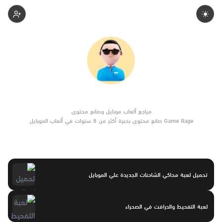
Sgaming
Game Rage صانع محتوى بخبرة أكثر من 8 سنوات في ألعاب الموبايل
والتحديثات وأدوات الألعاب. يركّز على مقارنات واضحة وتوصيات موثوقة
تساعد القرّاء على الاختيار بثقة.
تحميل لعبة محاكي الشاحنات الجديدة علي الموبايل
لعبة التفحيط والدرافت في الصحراء