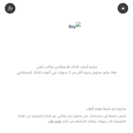
Roy
Roy صانع محتوى بخبرة أكثر من 2 سنوات في أدوات الذكاء الاصطناعي
والتقنية الناشئة. يركّز على مقارنات واضحة وتوصيات موثوقة تساعد
القرّاء على الاختيار بثقة.
مدعوم من منصة فولدر ألعاب
تسعى منصتنا إلى مساعدتك على تحقيق دخل إضافي عبر الرابط الموجود في النبذة
التعريفية بكل سهولة. يمكنك الانضمام من خلال
انضم الآن
.