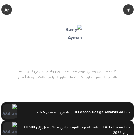
Ramyyayman
كاتب محتوى رقمي مهتم بتقديم محتوى واضح ومهني لمن يهتم
بالمنح والسفر للخارج وكذلك ما يتعلق بالبرامج والتكنولوجيا، أعمل
على تبسيط الأخبار والأحداث المعقدة وتحويلها إلى صياغات جذابة
أركز على المصداقية، التسلسل، وصناعة محتوى يحترم عقل المتلقي،
مع تطوير مستمر في الأسلوب والرؤية للوصول لتأثير حقيقي وسط
منصات تضم كبار صناع المحتوى.
مسابقة London Design Awards الدولية في التصميم 2026
مسابقة Arbella الدولية للتصوير الفوتوغرافي بجوائز تصل إلى 10,500
دولار 2026