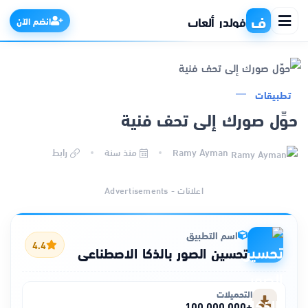
ف
فولدر ألعاب
انضم الآن
تطبيقات
الرئيسية
حوِّل صورك إلى تحف فنية
التطبيقات
Ramy Ayman
منذ سنة
رابط
الألعاب
اعلانات - Advertisements
مواقع
اسم التطبيق
4.4
تحسين الصور بالذكا الاصطناعي
ذكاء اصطناعي
التحميلات
+100,000,000