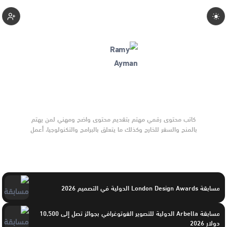
Ramyyayman
كاتب محتوى رقمي مهتم بتقديم محتوى واضح ومهني لمن يهتم
بالمنح والسفر للخارج وكذلك ما يتعلق بالبرامج والتكنولوجيا، أعمل
على تبسيط الأخبار والأحداث المعقدة وتحويلها إلى صياغات جذابة
أركز على المصداقية، التسلسل، وصناعة محتوى يحترم عقل المتلقي،
مع تطوير مستمر في الأسلوب والرؤية للوصول لتأثير حقيقي وسط
منصات تضم كبار صناع المحتوى.
مسابقة London Design Awards الدولية في التصميم 2026
مسابقة Arbella الدولية للتصوير الفوتوغرافي بجوائز تصل إلى 10,500
دولار 2026