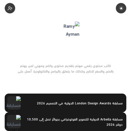
Ramyyayman
كاتب محتوى رقمي مهتم بتقديم محتوى واضح ومهني لمن يهتم
بالمنح والسفر للخارج وكذلك ما يتعلق بالبرامج والتكنولوجيا، أعمل على
تبسيط الأخبار والأحداث المعقدة وتحويلها إلى صياغات جذابة وسهلة
أركز على المصداقية، التسلسل، وصناعة محتوى يحترم عقل المتلقي، مع
تطوير مستمر في الأسلوب والرؤية للوصول لتأثير حقيقي وسط منصات
تضم كبار صناع المحتوى.
مسابقة London Design Awards الدولية في التصميم 2026
مسابقة Arbella الدولية للتصوير الفوتوغرافي بجوائز تصل إلى 10,500
دولار 2026