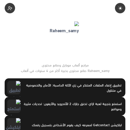
Raheemsamy
Raheem_samy صانع محتوى بخبرة أكثر من 4 سنوات في ألعاب
الموبايل والتحديثات وأدوات الألعاب. يركّز على مقارنات واضحة وتوصيات
موثوقة تساعد القرّاء على الاختيار بثقة.
تطبيق إخفاء الملفات المتنكر في زي الآلة الحاسبة: الأمان والخصوصية
في متناول
استمتع بتجربة لعبة ازاي تخنق جارك 2 للأندرويد والآيفون: تحديات مثيرة
ومواقع
ابلكيشن Getcontact لمعرفه كيف يقوم الأشخاص بتسجيل رقمك