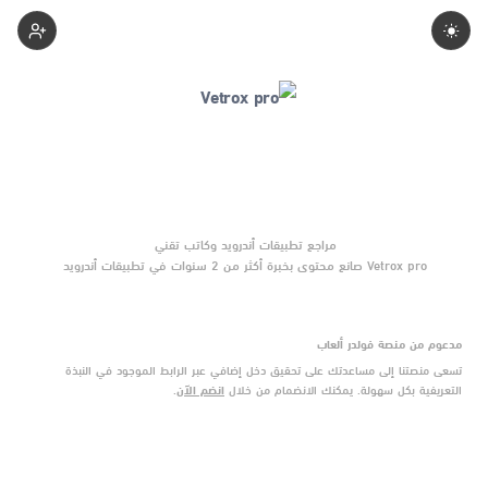
Pedri-Efoo
Vetrox pro صانع محتوى بخبرة أكثر من 2 سنوات في تطبيقات أندرويد
وبرامج الموبايل والأدوات الرقمية. يركّز على مقارنات واضحة وتوصيات
موثوقة تساعد القرّاء على الاختيار بثقة.
مدعوم من منصة فولدر ألعاب
تسعى منصتنا إلى مساعدتك على تحقيق دخل إضافي عبر الرابط الموجود في النبذة
التعريفية بكل سهولة. يمكنك الانضمام من خلال
انضم الآن
.