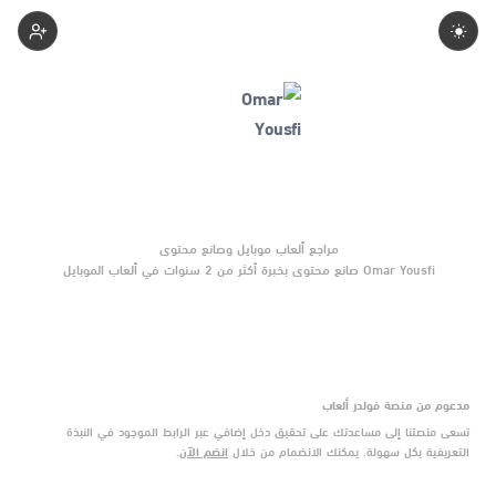
Omaryousfi
Omar Yousfi صانع محتوى بخبرة أكثر من 2 سنوات في ألعاب الموبايل
والتحديثات وأدوات الألعاب. يركّز على مقارنات واضحة وتوصيات موثوقة
تساعد القرّاء على الاختيار بثقة.
مدعوم من منصة فولدر ألعاب
تسعى منصتنا إلى مساعدتك على تحقيق دخل إضافي عبر الرابط الموجود في النبذة
التعريفية بكل سهولة. يمكنك الانضمام من خلال
انضم الآن
.