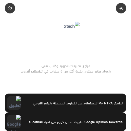
Omarnagy
xtech صانع محتوى بخبرة أكثر من 8 سنوات في تطبيقات أندرويد
وبرامج الموبايل والأدوات الرقمية. يركّز على مقارنات واضحة وتوصيات
موثوقة تساعد القرّاء على الاختيار بثقة.
تطبيق My NTRA للاستعلام عن الخطوط المسجلة بالرقم القومي
Google Opinion Rewards: طريقة شحن كوينز في لعبة eFootball