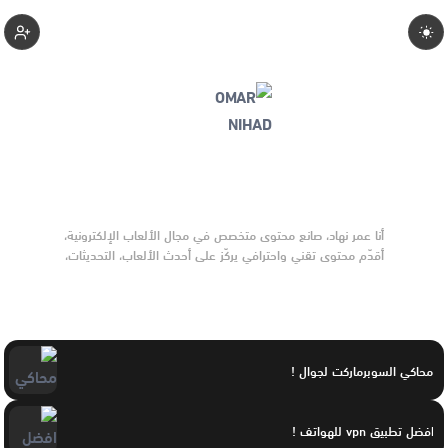
Omar-Nihad
أنا عمر نهاد، صانع محتوى متخصص في مجال الألعاب الإلكترونية،
أقدّم محتوى تقني واحترافي يركّز على أحدث الألعاب، التحديثات،
الشروحات، ونصائح تحسين الأداء داخل الألعاب. أعمل على تبسيط
المعلومات للاعب العربي بأسلوب واضح وموثوق، مع الاهتمام
بجودة المحتوى وتقديم تجربة مفيدة وممتعة لعشّاق الألعاب،
خصوصًا ألعاب التصويب والهواتف الذكية.
محاكي السوبرماركت لجوال !
افضل تطبيق vpn للهواتف !