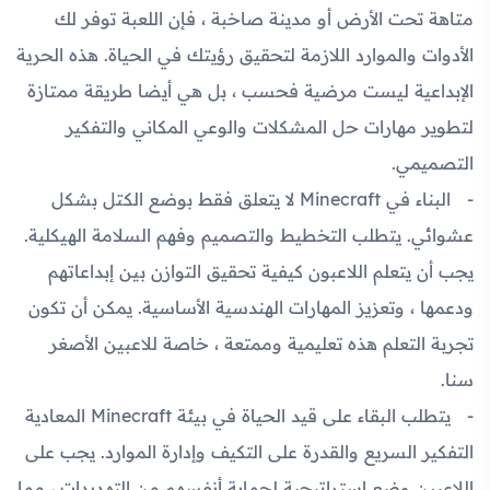
متاهة تحت الأرض أو مدينة صاخبة ، فإن اللعبة توفر لك
الأدوات والموارد اللازمة لتحقيق رؤيتك في الحياة. هذه الحرية
الإبداعية ليست مرضية فحسب ، بل هي أيضا طريقة ممتازة
لتطوير مهارات حل المشكلات والوعي المكاني والتفكير
التصميمي.
البناء في Minecraft لا يتعلق فقط بوضع الكتل بشكل
عشوائي. يتطلب التخطيط والتصميم وفهم السلامة الهيكلية.
يجب أن يتعلم اللاعبون كيفية تحقيق التوازن بين إبداعاتهم
ودعمها ، وتعزيز المهارات الهندسية الأساسية. يمكن أن تكون
تجربة التعلم هذه تعليمية وممتعة ، خاصة للاعبين الأصغر
سنا.
يتطلب البقاء على قيد الحياة في بيئة Minecraft المعادية
التفكير السريع والقدرة على التكيف وإدارة الموارد. يجب على
اللاعبين وضع استراتيجية لحماية أنفسهم من التهديدات ، مما