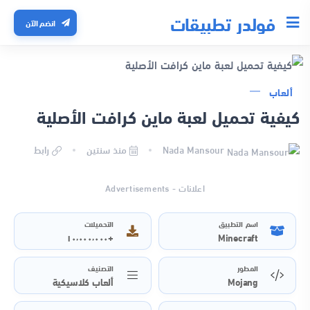
فولدر تطبيقات
انضم الآن
ألعاب
كيفية تحميل لعبة ماين كرافت الأصلية
Nada Mansour
منذ سنتين
رابط
اعلانات - Advertisements
اسم التطبيق
التحميلات
+١٠٬٠٠٠٬٠٠٠
Minecraft
المطور
التصنيف
Mojang
ألعاب كلاسيكية