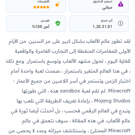
تسعير التطبيق
التقييمات
مجاني
آخر اصدار
الفحص
1.20.31.01
آمن 100%
لقد تطور عالم الألعاب بشكل كبير على مر السنين. من الأيام
الأولى للمغامرات المنقطة إلى التجارب الغامرة والواقعية
للغاية اليوم ، تحول مشهد الألعاب وتوسع باستمرار. ومع ذلك
، في هذا العالم المتغير باستمرار ، صمدت لعبة واحدة أمام
اختبار الزمن وتستمر في أسر اللاعبين من جميع الأعمار -
Minecraft. لم تقم لعبة sandbox هذه ، التي طورتها
Mojang Studios ، بإعادة تعريف الطريقة التي نلعب بها
ونبدع في العالم الرقمي فحسب ، بل أحدثت أيضا ثورة في
عالم الألعاب. في هذه المقالة ، سوف نتعمق في عالم
Minecraft الممتلئ ، ونستكشف ميزاته وعدد لا يحصى من