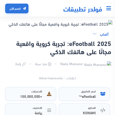
فولدر تطبيقات
انضم الآن
ألعاب
eFootball 2025: تجربة كروية واقعية
مجانًا على هاتفك الذكي
Nada Mansour
منذ سنة
رابط
اعلانات - Advertisements
اسم التطبيق
التحميلات
+100,000,000
eFootball™
المطور
التصنيف
KONAMI
رياضة