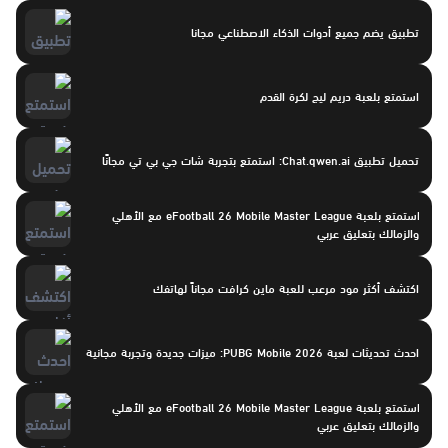
تطبيق يضم جميع أدوات الذكاء الاصطناعي مجانا
استمتع بلعبة دريم ليج لكرة القدم
تحميل تطبيق Chat.qwen.ai: استمتع بتجربة شات جي بي تي مجانًا
استمتع بلعبة eFootball 26 Mobile Master League مع الأهلي
والزمالك بتعليق عربي
اكتشف أكثر مود مرعب للعبة ماين كرافت مجاناً لهاتفك
احدث تحديثات لعبة PUBG Mobile 2026: ميزات جديدة وتجربة مجانية
استمتع بلعبة eFootball 26 Mobile Master League مع الأهلي
والزمالك بتعليق عربي