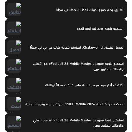
تطبيق يضم جميع أدوات الذكاء الاصطناعي مجانا
استمتع بلعبة دريم ليج لكرة القدم
تحميل تطبيق Chat.qwen.ai: استمتع بتجربة شات جي بي تي مجانًا
استمتع بلعبة eFootball 26 Mobile Master League مع الأهلي
والزمالك بتعليق عربي
اكتشف أكثر مود مرعب للعبة ماين كرافت مجاناً لهاتفك
احدث تحديثات لعبة PUBG Mobile 2026: ميزات جديدة وتجربة مجانية
استمتع بلعبة eFootball 26 Mobile Master League مع الأهلي
والزمالك بتعليق عربي