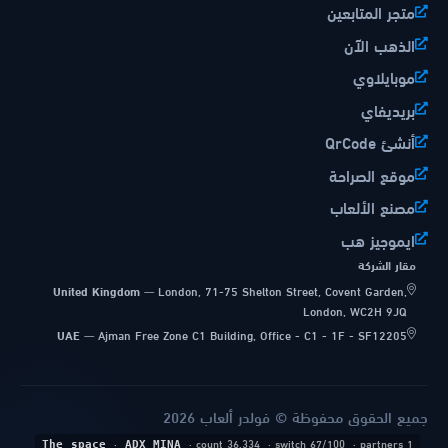
متجر المتابعين
الذهب الآن
موبايلاوي
بريديفاي
أنشئ QrCode
موقع الصراحة
مصنع الألعاب
ايموجيز هب
مقار الشركة
United Kingdom
—
London, 71-75 Shelton Street, Covent Garden,
London, WC2H 9JQ
UAE
—
Ajman Free Zone C1 Building, Office - C1 - 1F - SF12205
جميع الحقوق محفوظة © فولدر ألعاب 2026
·
· count 36,334
· switch 67/100
· partners 1
The space
ADX_MINA