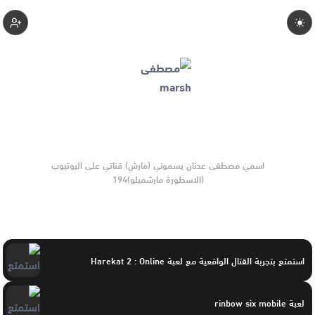
Mstf-Marsh
اسمي مصطفى عدنان يسموني (مارش) قناتي على اليوتيوب
صانع محتوى العاب اهتم باخبار الالعاب الجديده واهتم بمنصة العاب
الموبايل .. العب العاب كثيره منها السرفايفل والالعاب الجماعيه
والعاب التختيم ايضاً
استمتع بتجربة القتال الواقعية مع لعبة Harekat 2 : Online
لعبة rinbow six mobile