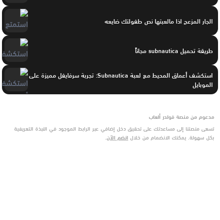
الجار المزعج اذا مالعبتها نص طفولتك ضايعه
طريقة تحميل subnautica مجاناً
استكشف أعماق المحيط مع لعبة Subnautica: تجربة سرفايفل مميزة على
الموبايل
مدعوم من منصة فولدر ألعاب
تسعى منصتنا إلى مساعدتك على تحقيق دخل إضافي عبر الرابط الموجود في النبذة التعريفية
بكل سهولة. يمكنك الانضمام من خلال
انضم الآن
.