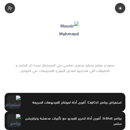
Mounir-Mahmoud
مصور و مونتير وصانع محتوى تعليمي علي السوشيال ميديا كل البرامج و
التطبيقات اللي هتحتجها لتعديل الصور و الفيديوهات علي الموبايل
هتلاقو لينكات كل البرامج دي موجوده هنا وشرح البرامج موجود علي
تيك توك و إنستجرام و يوتيوب
استعراض برنامج CapCut: أقوى أداة لمونتاج الفيديوهات السريعة
برنامج InShot: أقوى أداة لتحرير الفيديو مع تأثيرات مدهشة وترانزيشن
سلس