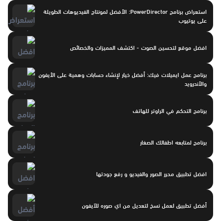
استعراض برنامج PowerDirector: الأفضل لمونتاج الفيديوهات الطويلة
على يوتيوب
افضل موقع لتحسين الصوت - اكتشف المميزات والخصائص
برنامج عمل ايميلات فيك: أفضل خيار لإنشاء حسابات وهمية على الأيفون
والأندرويد
برنامج التحكم في الراوتر للهاتف
برنامج لمتابعه اطفالك الصغار
افضل تطبيق محرر الصور والفيديو و رفع جودتها
أفضل تطبيق لعمل نسخ لتعديل من اي صوره للآيفون