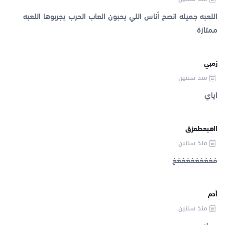
اللعبه جميله انصح أناس اللي يحبون العاب الحرب يجربوها اللعبه
ممتازة
زمبي
منذ سنتين
اياي
ااهبعطعزق
منذ سنتين
فغغغغغغغغغ
أدم
منذ سنتين
بحبك