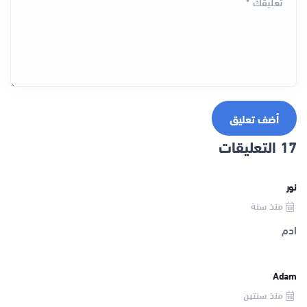
تعليقك *
أضف تعليق
17 التعليقات
نور
منذ سنة
ادم
Adam
منذ سنتين